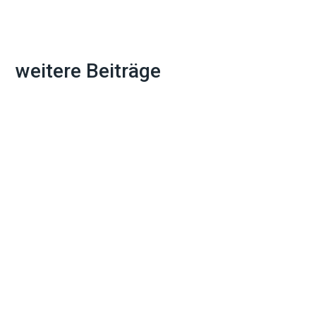
weitere Beiträge
Ein Umzug bedeutet nicht nur Kisten packen und
Möbel transportieren. Die Adressänderung bei allen
wichtigen Stellen...
Wer in der Schweiz eine Wohnung mietet, kommt