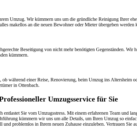
 Ihrem Umzug. Wir kümmern uns um die gründliche Reinigung Ihrer eh
t alles makellos an die neuen Bewohner oder Mieter übergeben werden 
hgerechte Beseitigung von nicht mehr benötigten Gegenständen. Wir he
nden kümmern.
l, ob während einer Reise, Renovierung, beim Umzug ins Altersheim od
ztümer in Ottenbach.
rofessioneller Umzugsservice für Sie
entlastet Sie vom Umzugsstress. Mit einem erfahrenen Team und langjä
hführung kümmern wir uns um alle Details, um Ihren Umzug so einfach w
nell und problemlos in Ihrem neuen Zuhause einzuleben. Vertrauen Sie au