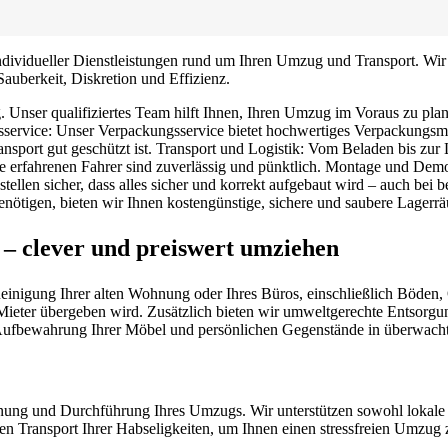
e individueller Dienstleistungen rund um Ihren Umzug und Transport. 
Sauberkeit, Diskretion und Effizienz.
 Unser qualifiziertes Team hilft Ihnen, Ihren Umzug im Voraus zu pla
sservice: Unser Verpackungsservice bietet hochwertiges Verpackungsmat
ransport gut geschützt ist. Transport und Logistik: Vom Beladen bis zu
e erfahrenen Fahrer sind zuverlässig und pünktlich. Montage und Demo
len sicher, dass alles sicher und korrekt aufgebaut wird – auch bei be
ötigen, bieten wir Ihnen kostengünstige, sichere und saubere Lagerr
 – clever und preiswert umziehen
gung Ihrer alten Wohnung oder Ihres Büros, einschließlich Böden, Ob
Mieter übergeben wird. Zusätzlich bieten wir umweltgerechte Entsorgu
n Aufbewahrung Ihrer Möbel und persönlichen Gegenstände in überwach
anung und Durchführung Ihres Umzugs. Wir unterstützen sowohl lokal
ren Transport Ihrer Habseligkeiten, um Ihnen einen stressfreien Umzug