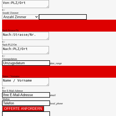
0
/
Anzahl Zimmer
Nach:Strasse/Nr.
0
/
Nach:PLZ/Ort
0
/
Umzugsdatum
date_range
Name / Vorname
0
/
Ihre E-Mail-Adresse
email
Telefon
local_phone
OFFERTE ANFORDERN