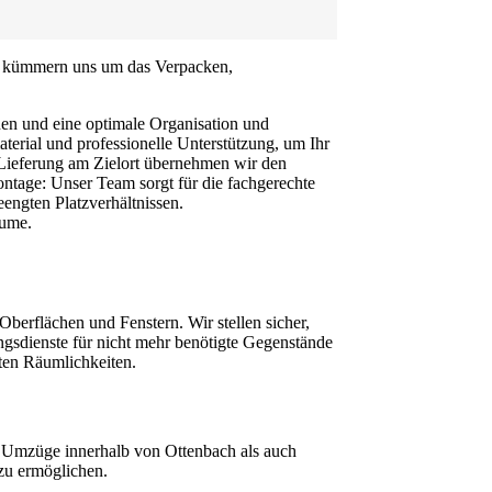
Wir kümmern uns um das Verpacken,
nen und eine optimale Organisation und
erial und professionelle Unterstützung, um Ihr
r Lieferung am Zielort übernehmen wir den
ntage: Unser Team sorgt für die fachgerechte
engten Platzverhältnissen.
äume.
erflächen und Fenstern. Wir stellen sicher,
ngsdienste für nicht mehr benötigte Gegenstände
ten Räumlichkeiten.
e Umzüge innerhalb von Ottenbach als auch
 zu ermöglichen.