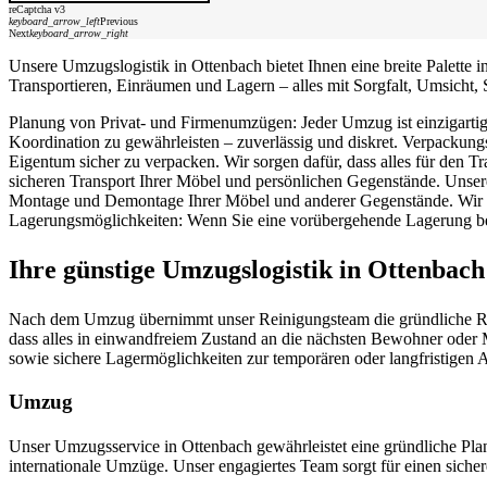
reCaptcha v3
keyboard_arrow_left
Previous
Next
keyboard_arrow_right
Unsere Umzugslogistik in Ottenbach bietet Ihnen eine breite Palett
Transportieren, Einräumen und Lagern – alles mit Sorgfalt, Umsicht, 
Planung von Privat- und Firmenumzügen: Jeder Umzug ist einzigartig.
Koordination zu gewährleisten – zuverlässig und diskret. Verpackung
Eigentum sicher zu verpacken. Wir sorgen dafür, dass alles für den T
sicheren Transport Ihrer Möbel und persönlichen Gegenstände. Unser
Montage und Demontage Ihrer Möbel und anderer Gegenstände. Wir stel
Lagerungsmöglichkeiten: Wenn Sie eine vorübergehende Lagerung ben
Ihre günstige Umzugslogistik in Ottenbach
Nach dem Umzug übernimmt unser Reinigungsteam die gründliche Reini
dass alles in einwandfreiem Zustand an die nächsten Bewohner oder 
sowie sichere Lagermöglichkeiten zur temporären oder langfristige
Umzug
Unser Umzugsservice in Ottenbach gewährleistet eine gründliche Pl
internationale Umzüge. Unser engagiertes Team sorgt für einen siche