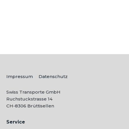
sich, wie Sie die Herausforderung am
besten meistern? Die Suche nach...
Impressum
Datenschutz
Swiss Transporte GmbH
Ruchstuckstrasse 14
CH-
8306 Brüttisellen
Service