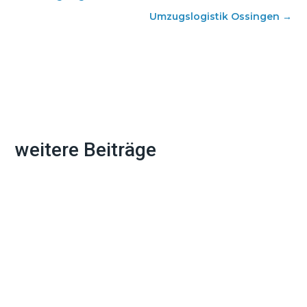
Umzugslogistik Ossingen
→
weitere Beiträge
Ein Umzug bedeutet nicht nur Kisten
packen und Möbel transportieren. Die
Adressänderung bei allen wichtigen