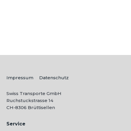
sich, wie Sie die Herausforderung am
besten meistern? Die Suche nach...
Impressum
Datenschutz
Swiss Transporte GmbH
Ruchstuckstrasse 14
CH-
8306 Brüttisellen
Service