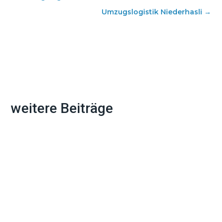
Umzugslogistik Niederhasli
→
weitere Beiträge
Ein Umzug bedeutet nicht nur Kisten
packen und Möbel transportieren. Die
Adressänderung bei allen wichtigen