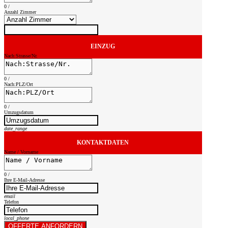
0
/
Anzahl Zimmer
EINZUG
Nach:Strasse/Nr.
0
/
Nach:PLZ/Ort
0
/
Umzugsdatum
date_range
KONTAKTDATEN
Name / Vorname
0
/
Ihre E-Mail-Adresse
email
Telefon
local_phone
OFFERTE ANFORDERN