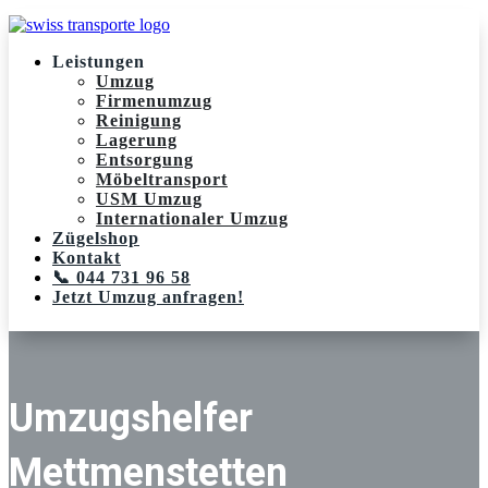
Leistungen
Umzug
Firmenumzug
Reinigung
Lagerung
Entsorgung
Möbeltransport
USM Umzug
Internationaler Umzug
Zügelshop
Kontakt
📞 044 731 96 58
Jetzt Umzug anfragen!
Umzugshelfer
Mettmenstetten