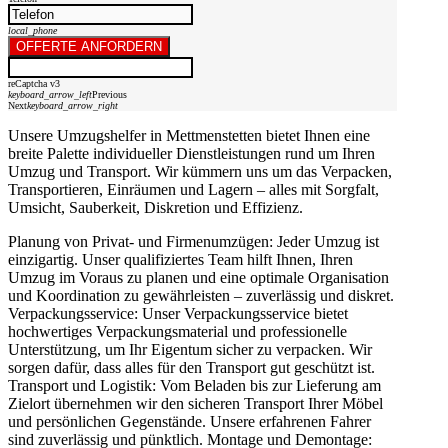
local_phone
OFFERTE ANFORDERN
reCaptcha v3
keyboard_arrow_left
Previous
Next
keyboard_arrow_right
Unsere Umzugshelfer in Mettmenstetten bietet Ihnen eine
breite Palette individueller Dienstleistungen rund um Ihren
Umzug und Transport. Wir kümmern uns um das Verpacken,
Transportieren, Einräumen und Lagern – alles mit Sorgfalt,
Umsicht, Sauberkeit, Diskretion und Effizienz.
Planung von Privat- und Firmenumzügen: Jeder Umzug ist
einzigartig. Unser qualifiziertes Team hilft Ihnen, Ihren
Umzug im Voraus zu planen und eine optimale Organisation
und Koordination zu gewährleisten – zuverlässig und diskret.
Verpackungsservice: Unser Verpackungsservice bietet
hochwertiges Verpackungsmaterial und professionelle
Unterstützung, um Ihr Eigentum sicher zu verpacken. Wir
sorgen dafür, dass alles für den Transport gut geschützt ist.
Transport und Logistik: Vom Beladen bis zur Lieferung am
Zielort übernehmen wir den sicheren Transport Ihrer Möbel
und persönlichen Gegenstände. Unsere erfahrenen Fahrer
sind zuverlässig und pünktlich. Montage und Demontage: