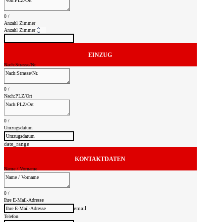
0
/
Anzahl Zimmer
EINZUG
Nach:Strasse/Nr.
0
/
Nach:PLZ/Ort
0
/
Umzugsdatum
date_range
KONTAKTDATEN
Name / Vorname
0
/
Ihre E-Mail-Adresse
email
Telefon