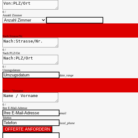
0
/
Anzahl Zimmer
Nach:Strasse/Nr.
0
/
Nach:PLZ/Ort
0
/
Umzugsdatum
date_range
Name / Vorname
0
/
Ihre E-Mail-Adresse
email
Telefon
local_phone
OFFERTE ANFORDERN