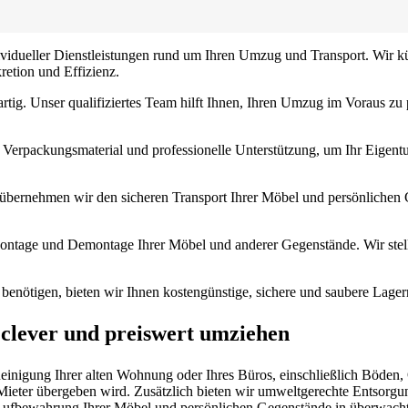
ndividueller Dienstleistungen rund um Ihren Umzug und Transport. Wir
retion und Effizienz.
rtig. Unser qualifiziertes Team hilft Ihnen, Ihren Umzug im Voraus zu
Verpackungsmaterial und professionelle Unterstützung, um Ihr Eigentu
übernehmen wir den sicheren Transport Ihrer Möbel und persönlichen 
ntage und Demontage Ihrer Möbel und anderer Gegenstände. Wir stellen
nötigen, bieten wir Ihnen kostengünstige, sichere und saubere Lage
 clever und preiswert umziehen
gung Ihrer alten Wohnung oder Ihres Büros, einschließlich Böden, Ob
Mieter übergeben wird. Zusätzlich bieten wir umweltgerechte Entsorgu
n Aufbewahrung Ihrer Möbel und persönlichen Gegenstände in überwach