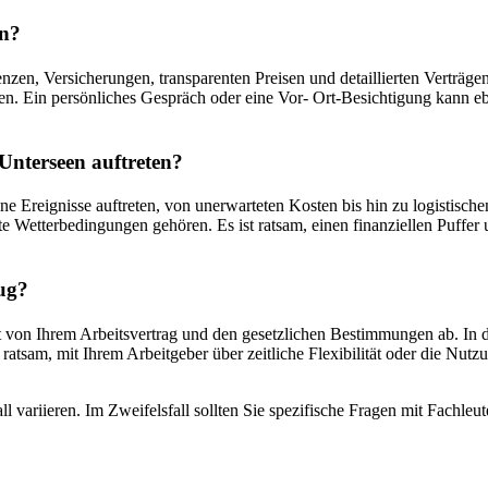
en?
nzen, Versicherungen, transparenten Preisen und detaillierten Verträg
n. Ein persönliches Gespräch oder eine Vor- Ort-Besichtigung kann eben
nterseen auftreten?
 Ereignisse auftreten, von unerwarteten Kosten bis hin zu logistisc
Wetterbedingungen gehören. Es ist ratsam, einen finanziellen Puffer u
ug?
on Ihrem Arbeitsvertrag und den gesetzlichen Bestimmungen ab. In de
 ratsam, mit Ihrem Arbeitgeber über zeitliche Flexibilität oder die Nu
l variieren. Im Zweifelsfall sollten Sie spezifische Fragen mit Fachle