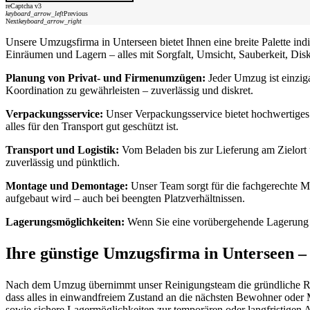
reCaptcha v3
keyboard_arrow_left
Previous
Next
keyboard_arrow_right
Unsere Umzugsfirma in Unterseen bietet Ihnen eine breite Palette i
Einräumen und Lagern – alles mit Sorgfalt, Umsicht, Sauberkeit, Disk
Planung von Privat- und Firmenumzügen:
Jeder Umzug ist einziga
Koordination zu gewährleisten – zuverlässig und diskret.
Verpackungsservice:
Unser Verpackungsservice bietet hochwertiges 
alles für den Transport gut geschützt ist.
Transport und Logistik:
Vom Beladen bis zur Lieferung am Zielort 
zuverlässig und pünktlich.
Montage und Demontage:
Unser Team sorgt für die fachgerechte Mo
aufgebaut wird – auch bei beengten Platzverhältnissen.
Lagerungsmöglichkeiten:
Wenn Sie eine vorübergehende Lagerung be
Ihre günstige Umzugsfirma in Unterseen –
Nach dem Umzug übernimmt unser Reinigungsteam die gründliche Reini
dass alles in einwandfreiem Zustand an die nächsten Bewohner oder 
sowie sichere Lagermöglichkeiten zur temporären oder langfristige