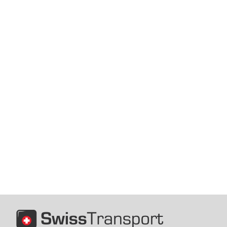
Ein Umzug steht bevor und Sie fragen
sich, wie Sie die Herausforderung am
besten meistern? Die Suche nach...