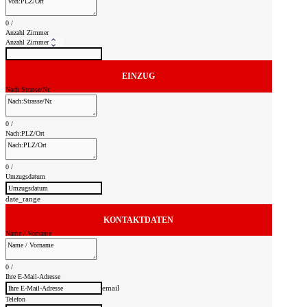
0
/
Anzahl Zimmer
EINZUG
Nach:Strasse/Nr.
0
/
Nach:PLZ/Ort
0
/
Umzugsdatum
date_range
KONTAKTDATEN
Name / Vorname
0
/
Ihre E-Mail-Adresse
email
Telefon