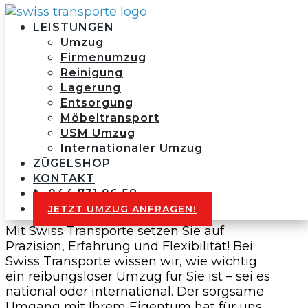
LEISTUNGEN
Umzug
Firmenumzug
Reinigung
Lagerung
Umzüge Gottlieben
Entsorgung
Möbeltransport
USM Umzug
Internationaler Umzug
ZÜGELSHOP
Die Suche nach einer vertrauenswürdigen
KONTAKT
Umzugsfirma in Gottlieben kann eine
📞 044 731 96 58
echte Herausforderung sein.
JETZT UMZUG ANFRAGEN!
Mit Swiss Transporte setzen Sie auf
Präzision, Erfahrung und Flexibilität! Bei
Swiss Transporte wissen wir, wie wichtig
ein reibungsloser Umzug für Sie ist – sei es
national oder international. Der sorgsame
Umgang mit Ihrem Eigentum hat für uns