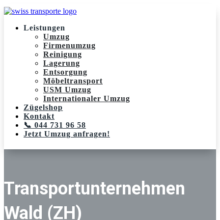
Leistungen
Umzug
Firmenumzug
Reinigung
Lagerung
Entsorgung
Möbeltransport
USM Umzug
Internationaler Umzug
Zügelshop
Kontakt
📞 044 731 96 58
Jetzt Umzug anfragen!
Transportunternehmen
Wald (ZH)