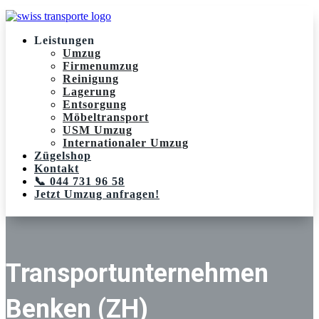
Leistungen
Umzug
Firmenumzug
Reinigung
Lagerung
Entsorgung
Möbeltransport
USM Umzug
Internationaler Umzug
Zügelshop
Kontakt
📞 044 731 96 58
Jetzt Umzug anfragen!
Transportunternehmen
Benken (ZH)