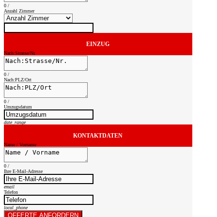
0
/
Anzahl Zimmer
EINZUG
Nach:Strasse/Nr.
0
/
Nach:PLZ/Ort
0
/
Umzugsdatum
date_range
KONTAKTDATEN
Name / Vorname
0
/
Ihre E-Mail-Adresse
email
Telefon
local_phone
OFFERTE ANFORDERN