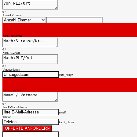
0
/
Anzahl Zimmer
Nach:Strasse/Nr.
0
/
Nach:PLZ/Ort
0
/
Umzugsdatum
date_range
Name / Vorname
0
/
Ihre E-Mail-Adresse
email
Telefon
local_phone
OFFERTE ANFORDERN