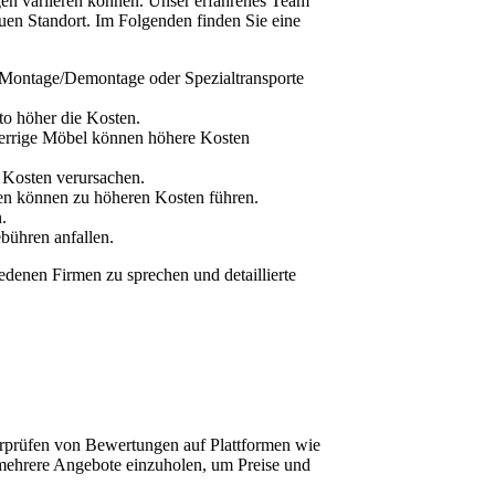
ngen variieren können. Unser erfahrenes Team
euen Standort. Im Folgenden finden Sie eine
g, Montage/Demontage oder Spezialtransporte
sto höher die Kosten.
perrige Möbel können höhere Kosten
 Kosten verursachen.
ten können zu höheren Kosten führen.
.
bühren anfallen.
edenen Firmen zu sprechen und detaillierte
rprüfen von Bewertungen auf Plattformen wie
 mehrere Angebote einzuholen, um Preise und