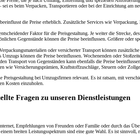
xible Preise, die je nach Umfang, Entfernung und speziellen Anforderu
– sei es beim Verpacken, Transportieren oder bei der Einrichtung am n
beeinflusst die Preise erheblich. Zusätzliche Services wie Verpackun
ntscheidender Faktor für die Preisgestaltung. Je weiter die Strecke, de
nlichen Gegenstände können die Preise beeinflussen. Größere oder s
Verpackungsmaterialien oder versicherter Transport können zusätzliche
des Umzugs können die Preise beeinflussen. Wochenenden oder Stoßzei
en Transport von Gegenständen kann ebenfalls die Preise beeinflussen
n wie Versicherungsprämien, Kraftstoffzuschläge, Steuern oder Zollge
 Preisgestaltung bei Umzugsfirmen relevant. Es ist ratsam, mit verschi
en Kosten einzuholen.
llte Fragen zu unseren Dienstleistungen
Internet, Empfehlungen von Freunden oder Familie oder durch das Übe
einem breiten Leistungsspektrum sind eine gute Wahl. Es ist sinnvoll,