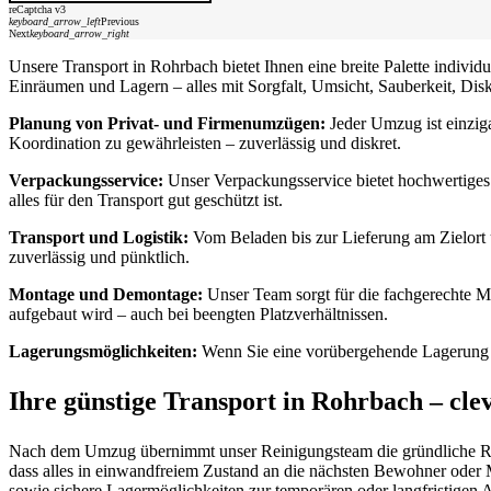
reCaptcha v3
keyboard_arrow_left
Previous
Next
keyboard_arrow_right
Unsere Transport in Rohrbach bietet Ihnen eine breite Palette indiv
Einräumen und Lagern – alles mit Sorgfalt, Umsicht, Sauberkeit, Disk
Planung von Privat- und Firmenumzügen:
Jeder Umzug ist einziga
Koordination zu gewährleisten – zuverlässig und diskret.
Verpackungsservice:
Unser Verpackungsservice bietet hochwertiges 
alles für den Transport gut geschützt ist.
Transport und Logistik:
Vom Beladen bis zur Lieferung am Zielort 
zuverlässig und pünktlich.
Montage und Demontage:
Unser Team sorgt für die fachgerechte Mo
aufgebaut wird – auch bei beengten Platzverhältnissen.
Lagerungsmöglichkeiten:
Wenn Sie eine vorübergehende Lagerung be
Ihre günstige Transport in Rohrbach – cle
Nach dem Umzug übernimmt unser Reinigungsteam die gründliche Reini
dass alles in einwandfreiem Zustand an die nächsten Bewohner oder 
sowie sichere Lagermöglichkeiten zur temporären oder langfristige