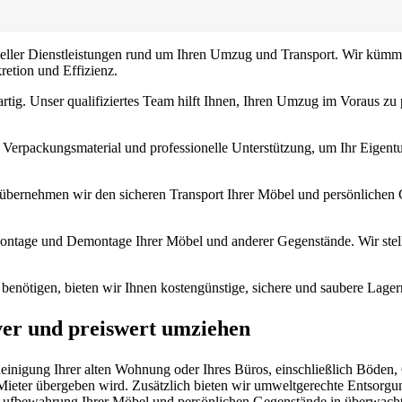
idueller Dienstleistungen rund um Ihren Umzug und Transport. Wir küm
retion und Effizienz.
rtig. Unser qualifiziertes Team hilft Ihnen, Ihren Umzug im Voraus zu
Verpackungsmaterial und professionelle Unterstützung, um Ihr Eigentu
übernehmen wir den sicheren Transport Ihrer Möbel und persönlichen 
ntage und Demontage Ihrer Möbel und anderer Gegenstände. Wir stellen
nötigen, bieten wir Ihnen kostengünstige, sichere und saubere Lage
ver und preiswert umziehen
gung Ihrer alten Wohnung oder Ihres Büros, einschließlich Böden, Ob
Mieter übergeben wird. Zusätzlich bieten wir umweltgerechte Entsorgu
n Aufbewahrung Ihrer Möbel und persönlichen Gegenstände in überwach