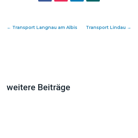
←
Transport Langnau am Albis
Transport Lindau
→
weitere Beiträge
Ein Umzug bedeutet nicht nur Kisten