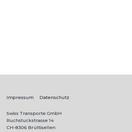
Ein Umzug steht bevor und Sie fragen
sich, wie Sie die Herausforderung am
besten meistern? Die Suche nach...
Impressum
Datenschutz
Swiss Transporte GmbH
Ruchstuckstrasse 14
CH-
8306 Brüttisellen