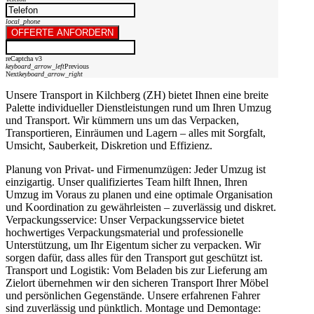
local_phone
OFFERTE ANFORDERN
reCaptcha v3
keyboard_arrow_left
Previous
Next
keyboard_arrow_right
Unsere Transport in Kilchberg (ZH) bietet Ihnen eine breite
Palette individueller Dienstleistungen rund um Ihren Umzug
und Transport. Wir kümmern uns um das Verpacken,
Transportieren, Einräumen und Lagern – alles mit Sorgfalt,
Umsicht, Sauberkeit, Diskretion und Effizienz.
Planung von Privat- und Firmenumzügen: Jeder Umzug ist
einzigartig. Unser qualifiziertes Team hilft Ihnen, Ihren
Umzug im Voraus zu planen und eine optimale Organisation
und Koordination zu gewährleisten – zuverlässig und diskret.
Verpackungsservice: Unser Verpackungsservice bietet
hochwertiges Verpackungsmaterial und professionelle
Unterstützung, um Ihr Eigentum sicher zu verpacken. Wir
sorgen dafür, dass alles für den Transport gut geschützt ist.
Transport und Logistik: Vom Beladen bis zur Lieferung am
Zielort übernehmen wir den sicheren Transport Ihrer Möbel
und persönlichen Gegenstände. Unsere erfahrenen Fahrer
sind zuverlässig und pünktlich. Montage und Demontage: