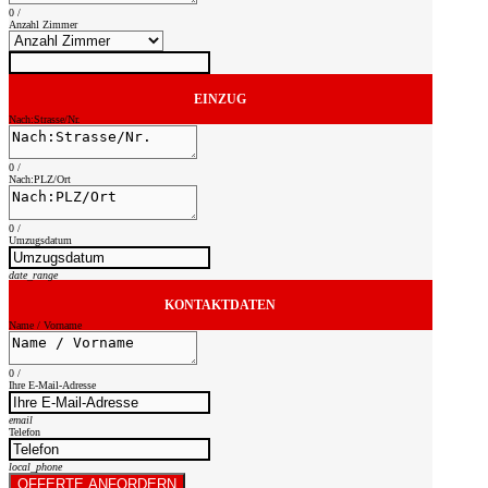
0
/
Anzahl Zimmer
EINZUG
Nach:Strasse/Nr.
0
/
Nach:PLZ/Ort
0
/
Umzugsdatum
date_range
KONTAKTDATEN
Name / Vorname
0
/
Ihre E-Mail-Adresse
email
Telefon
local_phone
OFFERTE ANFORDERN