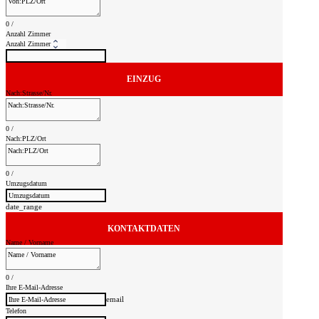
0
/
Anzahl Zimmer
EINZUG
Nach:Strasse/Nr.
0
/
Nach:PLZ/Ort
0
/
Umzugsdatum
date_range
KONTAKTDATEN
Name / Vorname
0
/
Ihre E-Mail-Adresse
email
Telefon