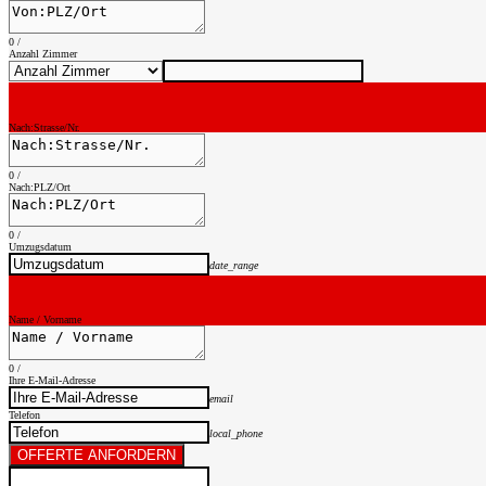
0
/
Anzahl Zimmer
Nach:Strasse/Nr.
0
/
Nach:PLZ/Ort
0
/
Umzugsdatum
date_range
Name / Vorname
0
/
Ihre E-Mail-Adresse
email
Telefon
local_phone
OFFERTE ANFORDERN