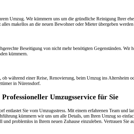
 Ihrem Umzug. Wir kümmern uns um die gründliche Reinigung Ihrer eh
it alles makellos an die neuen Bewohner oder Mieter übergeben werden
hgerechte Beseitigung von nicht mehr benötigten Gegenständen. Wir he
nden kümmern.
l, ob während einer Reise, Renovierung, beim Umzug ins Altersheim od
ztümer in Nürensdorf.
Professioneller Umzugsservice für Sie
 entlastet Sie vom Umzugsstress. Mit einem erfahrenen Team und langj
hführung kümmern wir uns um alle Details, um Ihren Umzug so einfach w
nell und problemlos in Ihrem neuen Zuhause einzuleben. Vertrauen Sie au