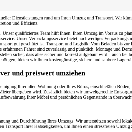
ividueller Dienstleistungen rund um Ihren Umzug und Transport. Wir kü
retion und Effizienz.
 Unser qualifiziertes Team hilft Ihnen, Ihren Umzug im Voraus zu pla
sservice: Unser Verpackungsservice bietet hochwertiges Verpackungsmat
ransport gut geschützt ist. Transport und Logistik: Vom Beladen bis zu
e erfahrenen Fahrer sind zuverlässig und pünktlich. Montage und Demo
len sicher, dass alles sicher und korrekt aufgebaut wird – auch bei be
ötigen, bieten wir Ihnen kostengünstige, sichere und saubere Lagerr
lever und preiswert umziehen
gung Ihrer alten Wohnung oder Ihres Büros, einschließlich Böden, Ob
Mieter übergeben wird. Zusätzlich bieten wir umweltgerechte Entsorgu
n Aufbewahrung Ihrer Möbel und persönlichen Gegenstände in überwach
lanung und Durchführung Ihres Umzugs. Wir unterstützen sowohl loka
ren Transport Ihrer Habseligkeiten, um Ihnen einen stressfreien Umzug