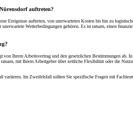
Nürensdorf auftreten?
e Ereignisse auftreten, von unerwarteten Kosten bis hin zu logistis
nerwartete Wetterbedingungen gehören. Es ist ratsam, einen finanziel
ug?
von Ihrem Arbeitsvertrag und den gesetzlichen Bestimmungen ab. In d
 ratsam, mit Ihrem Arbeitgeber über zeitliche Flexibilität oder die Nu
l variieren. Im Zweifelsfall sollten Sie spezifische Fragen mit Fachle