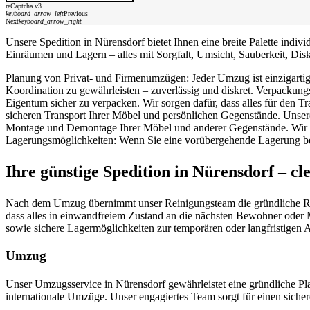
reCaptcha v3
keyboard_arrow_left
Previous
Next
keyboard_arrow_right
Unsere Spedition in Nürensdorf bietet Ihnen eine breite Palette ind
Einräumen und Lagern – alles mit Sorgfalt, Umsicht, Sauberkeit, Disk
Planung von Privat- und Firmenumzügen: Jeder Umzug ist einzigartig.
Koordination zu gewährleisten – zuverlässig und diskret. Verpackung
Eigentum sicher zu verpacken. Wir sorgen dafür, dass alles für den T
sicheren Transport Ihrer Möbel und persönlichen Gegenstände. Unser
Montage und Demontage Ihrer Möbel und anderer Gegenstände. Wir stel
Lagerungsmöglichkeiten: Wenn Sie eine vorübergehende Lagerung ben
Ihre günstige Spedition in Nürensdorf – c
Nach dem Umzug übernimmt unser Reinigungsteam die gründliche Reini
dass alles in einwandfreiem Zustand an die nächsten Bewohner oder 
sowie sichere Lagermöglichkeiten zur temporären oder langfristige
Umzug
Unser Umzugsservice in Nürensdorf gewährleistet eine gründliche P
internationale Umzüge. Unser engagiertes Team sorgt für einen siche