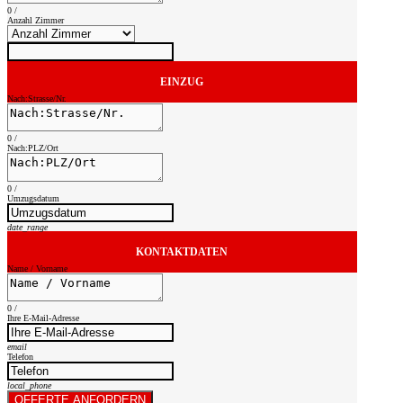
0
/
Anzahl Zimmer
EINZUG
Nach:Strasse/Nr.
0
/
Nach:PLZ/Ort
0
/
Umzugsdatum
date_range
KONTAKTDATEN
Name / Vorname
0
/
Ihre E-Mail-Adresse
email
Telefon
local_phone
OFFERTE ANFORDERN