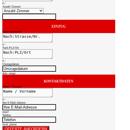
0
/
Anzahl Zimmer
EINZUG
Nach:Strasse/Nr.
0
/
Nach:PLZ/Ort
0
/
Umzugsdatum
date_range
KONTAKTDATEN
Name / Vorname
0
/
Ihre E-Mail-Adresse
email
Telefon
local_phone
OFFERTE ANFORDERN