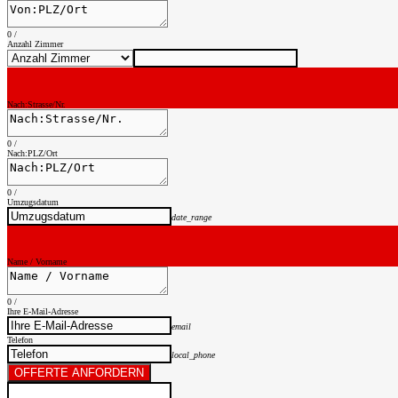
0
/
Anzahl Zimmer
Nach:Strasse/Nr.
0
/
Nach:PLZ/Ort
0
/
Umzugsdatum
date_range
Name / Vorname
0
/
Ihre E-Mail-Adresse
email
Telefon
local_phone
OFFERTE ANFORDERN