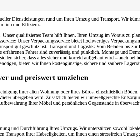
vidueller Dienstleistungen rund um Ihren Umzug und Transport. Wir kü
retion und Effizienz.
 Unser qualifiziertes Team hilft Ihnen, Ihren Umzug im Voraus zu pla
sservice: Unser Verpackungsservice bietet hochwertiges Verpackungsmat
ransport gut geschützt ist. Transport und Logistik: Vom Beladen bis zu
e erfahrenen Fahrer sind zuverlässig und pünktlich. Montage und Demo
len sicher, dass alles sicher und korrekt aufgebaut wird – auch bei be
ötigen, bieten wir Ihnen kostengünstige, sichere und saubere Lagerr
ever und preiswert umziehen
gung Ihrer alten Wohnung oder Ihres Büros, einschließlich Böden, Ob
Mieter übergeben wird. Zusätzlich bieten wir umweltgerechte Entsorgu
n Aufbewahrung Ihrer Möbel und persönlichen Gegenstände in überwach
lanung und Durchführung Ihres Umzugs. Wir unterstützen sowohl loka
ren Transport Ihrer Habseligkeiten, um Ihnen einen stressfreien Umzug