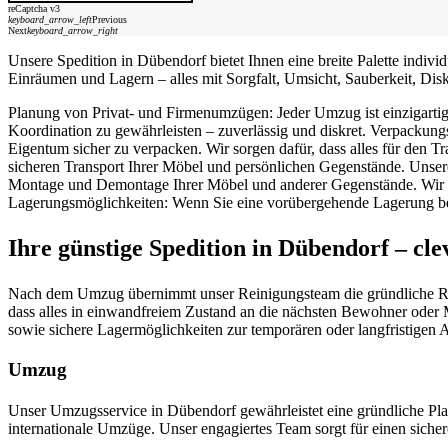
reCaptcha v3
keyboard_arrow_left
Previous
Next
keyboard_arrow_right
Unsere Spedition in Dübendorf bietet Ihnen eine breite Palette indi
Einräumen und Lagern – alles mit Sorgfalt, Umsicht, Sauberkeit, Disk
Planung von Privat- und Firmenumzügen: Jeder Umzug ist einzigartig.
Koordination zu gewährleisten – zuverlässig und diskret. Verpackung
Eigentum sicher zu verpacken. Wir sorgen dafür, dass alles für den T
sicheren Transport Ihrer Möbel und persönlichen Gegenstände. Unser
Montage und Demontage Ihrer Möbel und anderer Gegenstände. Wir stel
Lagerungsmöglichkeiten: Wenn Sie eine vorübergehende Lagerung ben
Ihre günstige Spedition in Dübendorf – cl
Nach dem Umzug übernimmt unser Reinigungsteam die gründliche Reini
dass alles in einwandfreiem Zustand an die nächsten Bewohner oder 
sowie sichere Lagermöglichkeiten zur temporären oder langfristige
Umzug
Unser Umzugsservice in Dübendorf gewährleistet eine gründliche P
internationale Umzüge. Unser engagiertes Team sorgt für einen siche