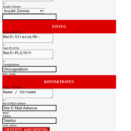
0
/
Anzahl Zimmer
EINZUG
Nach:Strasse/Nr.
0
/
Nach:PLZ/Ort
0
/
Umzugsdatum
date_range
KONTAKTDATEN
Name / Vorname
0
/
Ihre E-Mail-Adresse
email
Telefon
local_phone
OFFERTE ANFORDERN