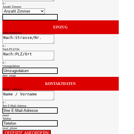
0
/
Anzahl Zimmer
EINZUG
Nach:Strasse/Nr.
0
/
Nach:PLZ/Ort
0
/
Umzugsdatum
date_range
KONTAKTDATEN
Name / Vorname
0
/
Ihre E-Mail-Adresse
email
Telefon
local_phone
OFFERTE ANFORDERN