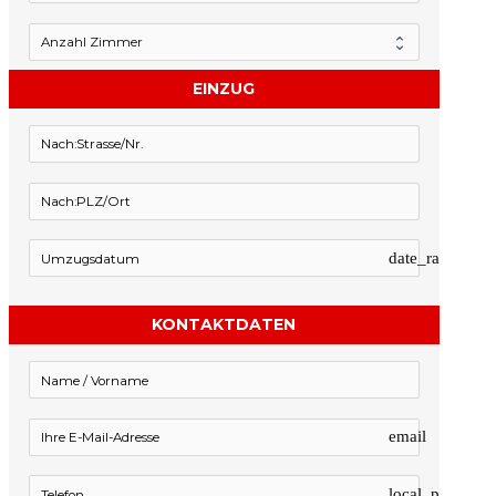
EINZUG
date_range
KONTAKTDATEN
email
local_phone