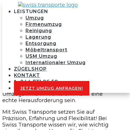
LEISTUNGEN
Umzug
Firmenumzug
Reinigung
Lagerung
Privatumzug
Entsorgung
Möbeltransport
Richterswil
USM Umzug
Internationaler Umzug
ZÜGELSHOP
KONTAKT
📞 044 731 96 58
Die Suche nach einer vertrauenswürdigen
JETZT UMZUG ANFRAGEN!
Umzugsfirma in Richterswil kann eine
echte Herausforderung sein.
Mit Swiss Transporte setzen Sie auf
Präzision, Erfahrung und Flexibilität! Bei
Swiss Transporte wissen wir, wie wichtig