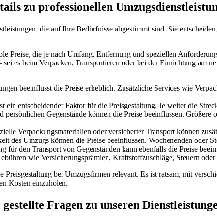
ails zu professionellen Umzugsdienstleistu
tleistungen, die auf Ihre Bedürfnisse abgestimmt sind. Sie entscheide
xible Preise, die je nach Umfang, Entfernung und speziellen Anforderu
– sei es beim Verpacken, Transportieren oder bei der Einrichtung am n
ungen beeinflusst die Preise erheblich. Zusätzliche Services wie Ver
 ein entscheidender Faktor für die Preisgestaltung. Je weiter die Strec
 persönlichen Gegenstände können die Preise beeinflussen. Größere 
zielle Verpackungsmaterialien oder versicherter Transport können zusä
hkeit des Umzugs können die Preise beeinflussen. Wochenenden oder S
 für den Transport von Gegenständen kann ebenfalls die Preise beeinf
ebühren wie Versicherungsprämien, Kraftstoffzuschläge, Steuern oder 
 Preisgestaltung bei Umzugsfirmen relevant. Es ist ratsam, mit verschi
en Kosten einzuholen.
gestellte Fragen zu unseren Dienstleistung