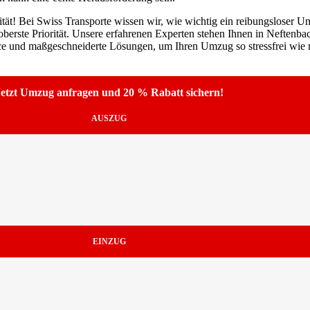
tät! Bei Swiss Transporte wissen wir, wie wichtig ein reibungsloser Umz
berste Priorität. Unsere erfahrenen Experten stehen Ihnen in Neftenba
ice und maßgeschneiderte Lösungen, um Ihren Umzug so stressfrei wie m
etzt Umzug anfragen und 20 % Rabatt sichern!
AUSZUG
EINZUG