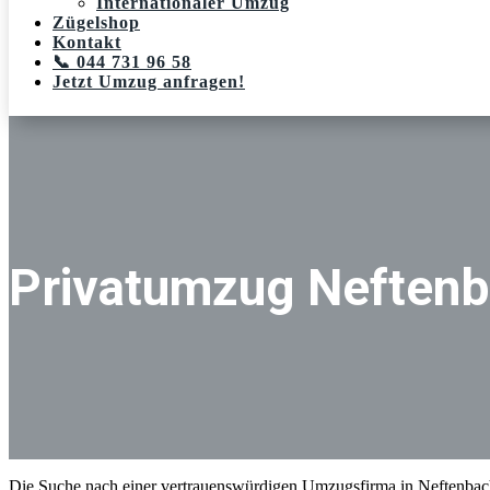
Internationaler Umzug
Zügelshop
Kontakt
📞 044 731 96 58
Jetzt Umzug anfragen!
Privatumzug Neften
Die Suche nach einer vertrauenswürdigen Umzugsfirma in Neftenbach