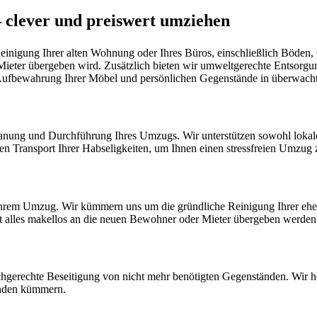
– clever und preiswert umziehen
gung Ihrer alten Wohnung oder Ihres Büros, einschließlich Böden, Ob
Mieter übergeben wird. Zusätzlich bieten wir umweltgerechte Entsorgu
n Aufbewahrung Ihrer Möbel und persönlichen Gegenstände in überwach
lanung und Durchführung Ihres Umzugs. Wir unterstützen sowohl loka
ren Transport Ihrer Habseligkeiten, um Ihnen einen stressfreien Umzug
 Ihrem Umzug. Wir kümmern uns um die gründliche Reinigung Ihrer eh
it alles makellos an die neuen Bewohner oder Mieter übergeben werden
hgerechte Beseitigung von nicht mehr benötigten Gegenständen. Wir he
nden kümmern.