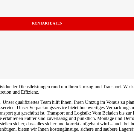
KONTAKTDATEN
ndividueller Dienstleistungen rund um Ihren Umzug und Transport. Wir
retion und Effizienz.
 Unser qualifiziertes Team hilft Ihnen, Ihren Umzug im Voraus zu pla
sservice: Unser Verpackungsservice bietet hochwertiges Verpackungsmat
ransport gut geschützt ist. Transport und Logistik: Vom Beladen bis zu
e erfahrenen Fahrer sind zuverlässig und pünktlich. Montage und Demo
len sicher, dass alles sicher und korrekt aufgebaut wird – auch bei be
ötigen, bieten wir Ihnen kostengünstige, sichere und saubere Lagerr