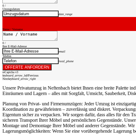
0
/
Umzugsdatum
date_range
Name / Vorname
0
/
Ihre E-Mail-Adresse
email
Telefon
local_phone
OFFERTE ANFORDERN
reCaptcha v3
keyboard_arrow_left
Previous
Next
keyboard_arrow_right
Unsere Privatumzug in Neftenbach bietet Ihnen eine breite Palette i
Einräumen und Lagern – alles mit Sorgfalt, Umsicht, Sauberkeit, Disk
Planung von Privat- und Firmenumzügen: Jeder Umzug ist einzigartig.
Koordination zu gewährleisten – zuverlässig und diskret. Verpackung
Eigentum sicher zu verpacken. Wir sorgen dafür, dass alles für den T
sicheren Transport Ihrer Möbel und persönlichen Gegenstände. Unser
Montage und Demontage Ihrer Möbel und anderer Gegenstände. Wir stel
Lagerungsmöglichkeiten: Wenn Sie eine vorübergehende Lagerung ben