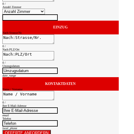
0
/
Anzahl Zimmer
EINZUG
Nach:Strasse/Nr.
0
/
Nach:PLZ/Ort
0
/
Umzugsdatum
date_range
KONTAKTDATEN
Name / Vorname
0
/
Ihre E-Mail-Adresse
email
Telefon
local_phone
OFFERTE ANFORDERN