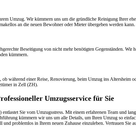
 Ihrem Umzug. Wir kümmern uns um die gründliche Reinigung Ihrer ehe
es makellos an die neuen Bewohner oder Mieter übergeben werden kann.
hgerechte Beseitigung von nicht mehr benötigten Gegenständen. Wir he
nden kümmern.
l, ob während einer Reise, Renovierung, beim Umzug ins Altersheim od
ztümer in Zell (ZH).
rofessioneller Umzugsservice für Sie
ntlastet Sie vom Umzugsstress. Mit einem erfahrenen Team und langjä
hführung kümmern wir uns um alle Details, um Ihren Umzug so einfach w
nell und problemlos in Ihrem neuen Zuhause einzuleben. Vertrauen Sie au