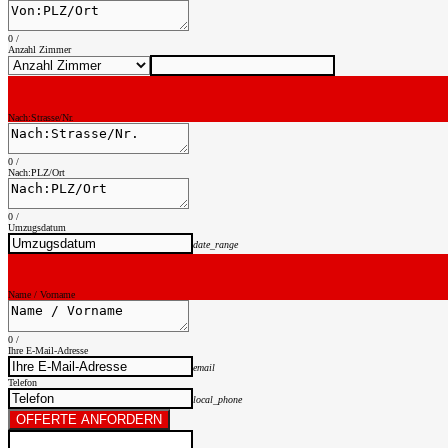
0
/
Anzahl Zimmer
Nach:Strasse/Nr.
0
/
Nach:PLZ/Ort
0
/
Umzugsdatum
date_range
Name / Vorname
0
/
Ihre E-Mail-Adresse
email
Telefon
local_phone
OFFERTE ANFORDERN