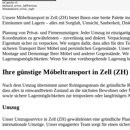
reCaptcha v3
keyboard_arrow_left
Previous
Next
keyboard_arrow_right
Unsere Möbeltransport in Zell (ZH) bietet Ihnen eine breite Palette
Einräumen und Lagern – alles mit Sorgfalt, Umsicht, Sauberkeit, Disk
Planung von Privat- und Firmenumzügen: Jeder Umzug ist einzigartig.
Koordination zu gewährleisten – zuverlässig und diskret. Verpackung
Eigentum sicher zu verpacken. Wir sorgen dafür, dass alles für den T
sicheren Transport Ihrer Möbel und persönlichen Gegenstände. Unser
Montage und Demontage Ihrer Möbel und anderer Gegenstände. Wir stel
Lagerungsmöglichkeiten: Wenn Sie eine vorübergehende Lagerung ben
Ihre günstige Möbeltransport in Zell (ZH)
Nach dem Umzug übernimmt unser Reinigungsteam die gründliche Reini
dass alles in einwandfreiem Zustand an die nächsten Bewohner oder 
sowie sichere Lagermöglichkeiten zur temporären oder langfristige
Umzug
Unser Umzugsservice in Zell (ZH) gewährleistet eine gründliche Pl
internationale Umzüge. Unser engagiertes Team sorgt für einen siche