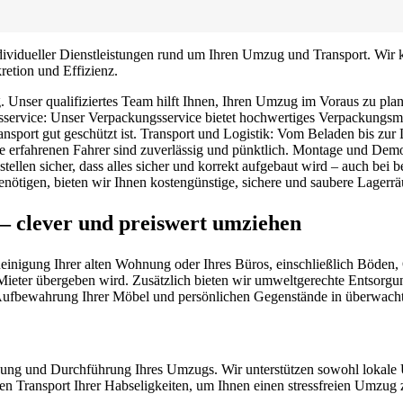
 individueller Dienstleistungen rund um Ihren Umzug und Transport. Wi
retion und Effizienz.
 Unser qualifiziertes Team hilft Ihnen, Ihren Umzug im Voraus zu pla
sservice: Unser Verpackungsservice bietet hochwertiges Verpackungsmat
ransport gut geschützt ist. Transport und Logistik: Vom Beladen bis zu
e erfahrenen Fahrer sind zuverlässig und pünktlich. Montage und Demo
len sicher, dass alles sicher und korrekt aufgebaut wird – auch bei be
ötigen, bieten wir Ihnen kostengünstige, sichere und saubere Lagerr
 – clever und preiswert umziehen
gung Ihrer alten Wohnung oder Ihres Büros, einschließlich Böden, Ob
Mieter übergeben wird. Zusätzlich bieten wir umweltgerechte Entsorgu
n Aufbewahrung Ihrer Möbel und persönlichen Gegenstände in überwach
anung und Durchführung Ihres Umzugs. Wir unterstützen sowohl lokale
ren Transport Ihrer Habseligkeiten, um Ihnen einen stressfreien Umzug