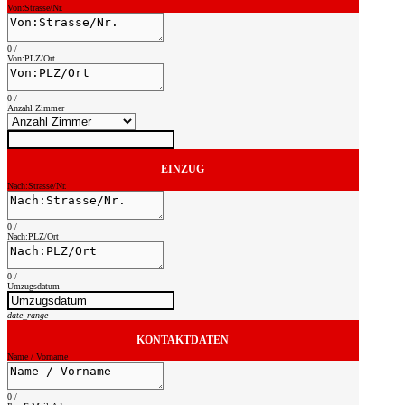
Von:Strasse/Nr.
0
/
Von:PLZ/Ort
0
/
Anzahl Zimmer
EINZUG
Nach:Strasse/Nr.
0
/
Nach:PLZ/Ort
0
/
Umzugsdatum
date_range
KONTAKTDATEN
Name / Vorname
0
/