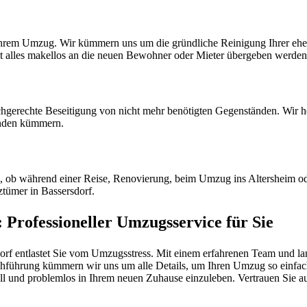
 Ihrem Umzug. Wir kümmern uns um die gründliche Reinigung Ihrer eh
mit alles makellos an die neuen Bewohner oder Mieter übergeben werden
hgerechte Beseitigung von nicht mehr benötigten Gegenständen. Wir he
nden kümmern.
l, ob während einer Reise, Renovierung, beim Umzug ins Altersheim od
ztümer in Bassersdorf.
 Professioneller Umzugsservice für Sie
 entlastet Sie vom Umzugsstress. Mit einem erfahrenen Team und lang
hführung kümmern wir uns um alle Details, um Ihren Umzug so einfach w
nell und problemlos in Ihrem neuen Zuhause einzuleben. Vertrauen Sie au