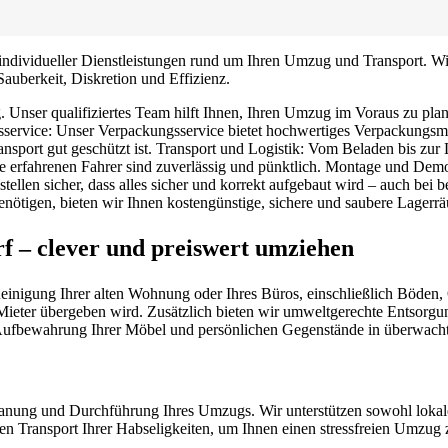
te individueller Dienstleistungen rund um Ihren Umzug und Transport.
Sauberkeit, Diskretion und Effizienz.
 Unser qualifiziertes Team hilft Ihnen, Ihren Umzug im Voraus zu pla
sservice: Unser Verpackungsservice bietet hochwertiges Verpackungsmat
ransport gut geschützt ist. Transport und Logistik: Vom Beladen bis zu
e erfahrenen Fahrer sind zuverlässig und pünktlich. Montage und Demo
len sicher, dass alles sicher und korrekt aufgebaut wird – auch bei be
ötigen, bieten wir Ihnen kostengünstige, sichere und saubere Lagerr
rf – clever und preiswert umziehen
gung Ihrer alten Wohnung oder Ihres Büros, einschließlich Böden, Ob
Mieter übergeben wird. Zusätzlich bieten wir umweltgerechte Entsorgu
n Aufbewahrung Ihrer Möbel und persönlichen Gegenstände in überwach
Planung und Durchführung Ihres Umzugs. Wir unterstützen sowohl loka
ren Transport Ihrer Habseligkeiten, um Ihnen einen stressfreien Umzug