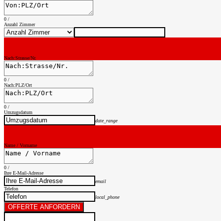
0
/
Anzahl Zimmer
Nach:Strasse/Nr.
0
/
Nach:PLZ/Ort
0
/
Umzugsdatum
date_range
Name / Vorname
0
/
Ihre E-Mail-Adresse
email
Telefon
local_phone
OFFERTE ANFORDERN