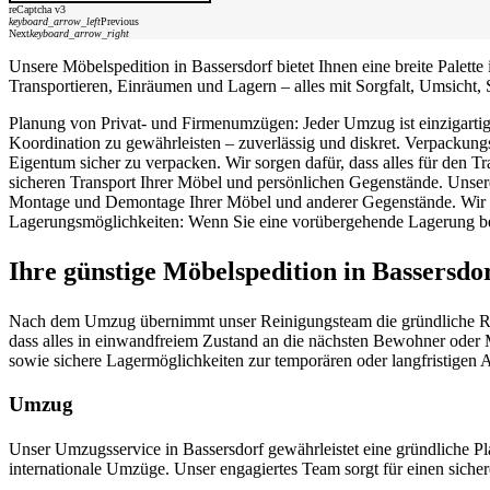
reCaptcha v3
keyboard_arrow_left
Previous
Next
keyboard_arrow_right
Unsere Möbelspedition in Bassersdorf bietet Ihnen eine breite Palet
Transportieren, Einräumen und Lagern – alles mit Sorgfalt, Umsicht, 
Planung von Privat- und Firmenumzügen: Jeder Umzug ist einzigartig.
Koordination zu gewährleisten – zuverlässig und diskret. Verpackung
Eigentum sicher zu verpacken. Wir sorgen dafür, dass alles für den T
sicheren Transport Ihrer Möbel und persönlichen Gegenstände. Unser
Montage und Demontage Ihrer Möbel und anderer Gegenstände. Wir stel
Lagerungsmöglichkeiten: Wenn Sie eine vorübergehende Lagerung ben
Ihre günstige Möbelspedition in Bassersdo
Nach dem Umzug übernimmt unser Reinigungsteam die gründliche Reini
dass alles in einwandfreiem Zustand an die nächsten Bewohner oder 
sowie sichere Lagermöglichkeiten zur temporären oder langfristige
Umzug
Unser Umzugsservice in Bassersdorf gewährleistet eine gründliche 
internationale Umzüge. Unser engagiertes Team sorgt für einen siche