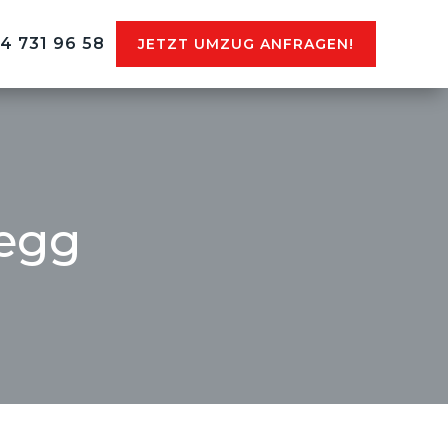
44 731 96 58
JETZT UMZUG ANFRAGEN!
egg