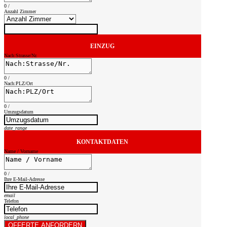
0
/
Anzahl Zimmer
EINZUG
Nach:Strasse/Nr.
0
/
Nach:PLZ/Ort
0
/
Umzugsdatum
date_range
KONTAKTDATEN
Name / Vorname
0
/
Ihre E-Mail-Adresse
email
Telefon
local_phone
OFFERTE ANFORDERN