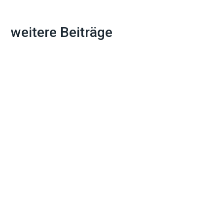
weitere Beiträge
Ein Umzug bedeutet nicht nur Kisten
packen und Möbel transportieren. Die
Adressänderung bei allen wichtigen
Stellen...