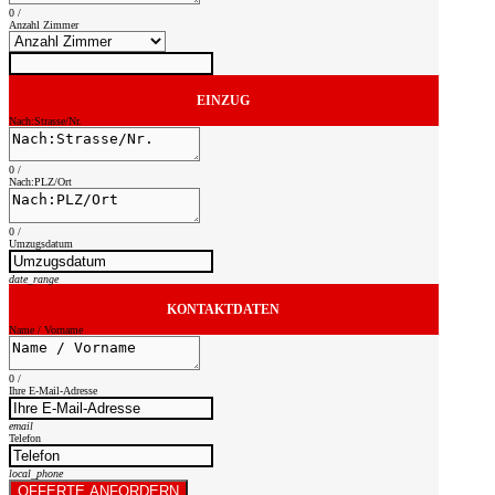
0
/
Anzahl Zimmer
EINZUG
Nach:Strasse/Nr.
0
/
Nach:PLZ/Ort
0
/
Umzugsdatum
date_range
KONTAKTDATEN
Name / Vorname
0
/
Ihre E-Mail-Adresse
email
Telefon
local_phone
OFFERTE ANFORDERN