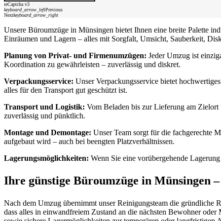
reCaptcha v3
keyboard_arrow_left
Previous
Next
keyboard_arrow_right
Unsere Büroumzüge in Münsingen bietet Ihnen eine breite Palette in
Einräumen und Lagern – alles mit Sorgfalt, Umsicht, Sauberkeit, Disk
Planung von Privat- und Firmenumzügen:
Jeder Umzug ist einziga
Koordination zu gewährleisten – zuverlässig und diskret.
Verpackungsservice:
Unser Verpackungsservice bietet hochwertiges 
alles für den Transport gut geschützt ist.
Transport und Logistik:
Vom Beladen bis zur Lieferung am Zielort 
zuverlässig und pünktlich.
Montage und Demontage:
Unser Team sorgt für die fachgerechte Mo
aufgebaut wird – auch bei beengten Platzverhältnissen.
Lagerungsmöglichkeiten:
Wenn Sie eine vorübergehende Lagerung be
Ihre günstige Büroumzüge in Münsingen –
Nach dem Umzug übernimmt unser Reinigungsteam die gründliche Reini
dass alles in einwandfreiem Zustand an die nächsten Bewohner oder 
sowie sichere Lagermöglichkeiten zur temporären oder langfristige