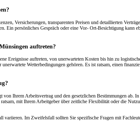
gen?
nzen, Versicherungen, transparenten Preisen und detaillierten Verträg
n. Ein persönliches Gespräch oder eine Vor- Ort-Besichtigung kann eben
Münsingen auftreten?
 Ereignisse auftreten, von unerwarteten Kosten bis hin zu logistisc
nerwartete Wetterbedingungen gehören. Es ist ratsam, einen finanziel
ug?
von Ihrem Arbeitsvertrag und den gesetzlichen Bestimmungen ab. In d
 ratsam, mit Ihrem Arbeitgeber über zeitliche Flexibilität oder die Nu
l variieren. Im Zweifelsfall sollten Sie spezifische Fragen mit Fachle