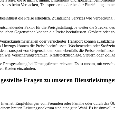
xible Preise, die je nach Umfang, Entfernung und speziellen Anforderu
– sei es beim Verpacken, Transportieren oder bei der Einrichtung am n
beeinflusst die Preise erheblich. Zusätzliche Services wie Verpackun
ntscheidender Faktor für die Preisgestaltung. Je weiter die Strecke, de
nlichen Gegenstände können die Preise beeinflussen. Größere oder s
Verpackungsmaterialien oder versicherter Transport können zusätzliche
des Umzugs können die Preise beeinflussen. Wochenenden oder Stoßzei
en Transport von Gegenständen kann ebenfalls die Preise beeinflussen
n wie Versicherungsprämien, Kraftstoffzuschläge, Steuern oder Zollge
 Preisgestaltung bei Umzugsfirmen relevant. Es ist ratsam, mit verschi
en Kosten einzuholen.
stellte Fragen zu unseren Dienstleistunge
 Internet, Empfehlungen von Freunden oder Familie oder durch das Ü
einem breiten Leistungsspektrum sind eine gute Wahl. Es ist sinnvoll,