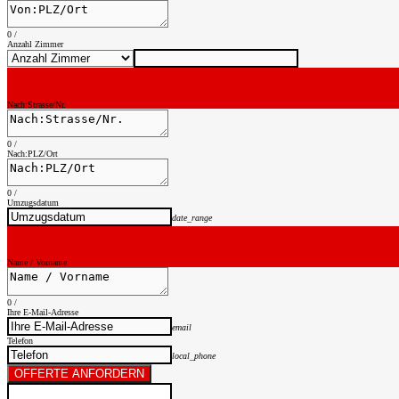
0
/
Anzahl Zimmer
Nach:Strasse/Nr.
0
/
Nach:PLZ/Ort
0
/
Umzugsdatum
date_range
Name / Vorname
0
/
Ihre E-Mail-Adresse
email
Telefon
local_phone
OFFERTE ANFORDERN