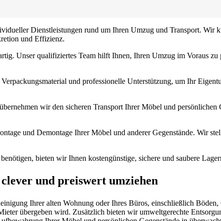
dividueller Dienstleistungen rund um Ihren Umzug und Transport. Wir
retion und Effizienz.
rtig. Unser qualifiziertes Team hilft Ihnen, Ihren Umzug im Voraus zu
Verpackungsmaterial und professionelle Unterstützung, um Ihr Eigentu
übernehmen wir den sicheren Transport Ihrer Möbel und persönlichen 
ntage und Demontage Ihrer Möbel und anderer Gegenstände. Wir stellen
nötigen, bieten wir Ihnen kostengünstige, sichere und saubere Lage
 clever und preiswert umziehen
gung Ihrer alten Wohnung oder Ihres Büros, einschließlich Böden, Ob
Mieter übergeben wird. Zusätzlich bieten wir umweltgerechte Entsorgu
n Aufbewahrung Ihrer Möbel und persönlichen Gegenstände in überwach