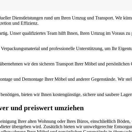
vidueller Dienstleistungen rund um Ihren Umzug und Transport. Wir kü
retion und Effizienz.
rtig. Unser qualifiziertes Team hilft Ihnen, Ihren Umzug im Voraus zu
Verpackungsmaterial und professionelle Unterstützung, um Ihr Eigentu
übernehmen wir den sicheren Transport Ihrer Möbel und persönlichen 
ntage und Demontage Ihrer Möbel und anderer Gegenstände. Wir stellen
nötigen, bieten wir Ihnen kostengünstige, sichere und saubere Lage
ever und preiswert umziehen
gung Ihrer alten Wohnung oder Ihres Büros, einschließlich Böden, Ob
Mieter übergeben wird. Zusätzlich bieten wir umweltgerechte Entsorgu
n Aufbewahrung Ihrer Möbel und persönlichen Gegenstände in überwach