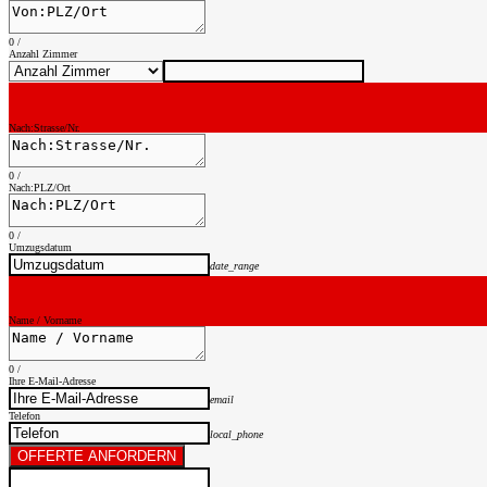
0
/
Anzahl Zimmer
Nach:Strasse/Nr.
0
/
Nach:PLZ/Ort
0
/
Umzugsdatum
date_range
Name / Vorname
0
/
Ihre E-Mail-Adresse
email
Telefon
local_phone
OFFERTE ANFORDERN