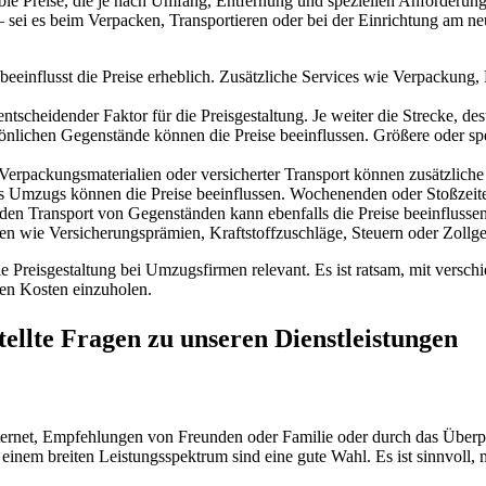
xible Preise, die je nach Umfang, Entfernung und speziellen Anforderu
– sei es beim Verpacken, Transportieren oder bei der Einrichtung am n
beeinflusst die Preise erheblich. Zusätzliche Services wie Verpackun
ntscheidender Faktor für die Preisgestaltung. Je weiter die Strecke, de
nlichen Gegenstände können die Preise beeinflussen. Größere oder s
Verpackungsmaterialien oder versicherter Transport können zusätzliche
des Umzugs können die Preise beeinflussen. Wochenenden oder Stoßzei
en Transport von Gegenständen kann ebenfalls die Preise beeinflussen
n wie Versicherungsprämien, Kraftstoffzuschläge, Steuern oder Zollge
 Preisgestaltung bei Umzugsfirmen relevant. Es ist ratsam, mit verschi
en Kosten einzuholen.
ellte Fragen zu unseren Dienstleistungen
ternet, Empfehlungen von Freunden oder Familie oder durch das Über
einem breiten Leistungsspektrum sind eine gute Wahl. Es ist sinnvoll,