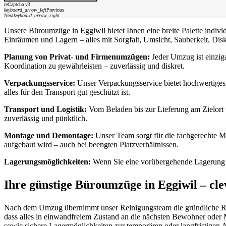
reCaptcha v3
keyboard_arrow_left
Previous
Next
keyboard_arrow_right
Unsere Büroumzüge in Eggiwil bietet Ihnen eine breite Palette indi
Einräumen und Lagern – alles mit Sorgfalt, Umsicht, Sauberkeit, Disk
Planung von Privat- und Firmenumzügen:
Jeder Umzug ist einziga
Koordination zu gewährleisten – zuverlässig und diskret.
Verpackungsservice:
Unser Verpackungsservice bietet hochwertiges 
alles für den Transport gut geschützt ist.
Transport und Logistik:
Vom Beladen bis zur Lieferung am Zielort 
zuverlässig und pünktlich.
Montage und Demontage:
Unser Team sorgt für die fachgerechte Mo
aufgebaut wird – auch bei beengten Platzverhältnissen.
Lagerungsmöglichkeiten:
Wenn Sie eine vorübergehende Lagerung be
Ihre günstige Büroumzüge in Eggiwil – cl
Nach dem Umzug übernimmt unser Reinigungsteam die gründliche Reini
dass alles in einwandfreiem Zustand an die nächsten Bewohner oder 
sowie sichere Lagermöglichkeiten zur temporären oder langfristige