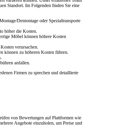
ngen variieren können. Unser erfahrenes Team
euen Standort. Im Folgenden finden Sie eine
g, Montage/Demontage oder Spezialtransporte
sto höher die Kosten.
perrige Möbel können höhere Kosten
 Kosten verursachen.
ten können zu höheren Kosten führen.
.
bühren anfallen.
edenen Firmen zu sprechen und detaillierte
prüfen von Bewertungen auf Plattformen wie
 mehrere Angebote einzuholen, um Preise und