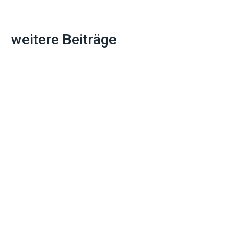
weitere Beiträge
Ein Umzug bedeutet nicht nur Kisten
packen und Möbel transportieren. Die
Adressänderung bei allen wichtigen
Stellen...